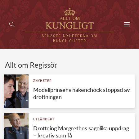
Toggl
navig
SENASTE NYHETERNA OM
KUNGLIGHETER
HEM
Allt om Regissör
KUNGAFAMILJEN
ZNYHETER
Modellprinsens nakenchock stoppad av
UTLÄNDSKT
drottningen
KÄNDISAR
VÄRLDENS KUNGAHUS
UTLÄNDSKT
Drottning Margrethes sagolika uppdrag
Svenska kungahuset
REDAKTION
– kreativ som få
Brittiska kungahuset