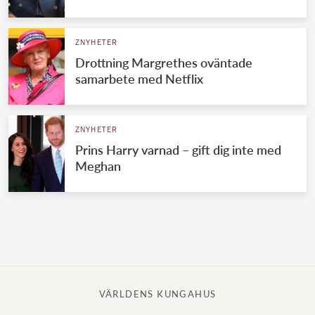
Norska kungahuset
ZNYHETER
Danska kungahuset
Drottning Margrethes oväntade
Spanska kungahuset
samarbete med Netflix
Nederländska kungahuset
Belgiska kungahuset
ZNYHETER
Jordanska kungahuset
Prins Harry varnad – gift dig inte med
Meghan
Luxemburgska storhertighuset
Japanska kejsarhuset
Thailändska kungahuset
Marockanska kungahuset
Monacos furstehus
VÄRLDENS KUNGAHUS