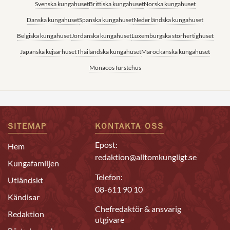
Svenska kungahuset
Brittiska kungahuset
Norska kungahuset
Danska kungahuset
Spanska kungahuset
Nederländska kungahuset
Belgiska kungahuset
Jordanska kungahuset
Luxemburgska storhertighuset
Japanska kejsarhuset
Thailändska kungahuset
Marockanska kungahuset
Monacos furstehus
SITEMAP
KONTAKTA OSS
Epost:
Hem
redaktion@alltomkungligt.se
Kungafamiljen
Telefon:
Utländskt
08-611 90 10
Kändisar
Chefredaktör & ansvarig
Redaktion
utgivare