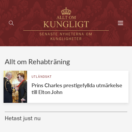
Toggl
navig
SENASTE NYHETERNA OM
KUNGLIGHETER
HEM
Allt om Rehabträning
KUNGAFAMILJEN
UTLÄNDSKT
Prins Charles prestigefyllda utmärkelse
UTLÄNDSKT
till Elton John
KÄNDISAR
VÄRLDENS KUNGAHUS
Hetast just nu
Svenska kungahuset
REDAKTION
Brittiska kungahuset