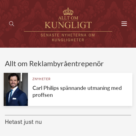
Toggl
navig
SENASTE NYHETERNA OM
KUNGLIGHETER
HEM
Allt om Reklambyråentrepenör
KUNGAFAMILJEN
ZNYHETER
Carl Philips spännande utmaning med
UTLÄNDSKT
proffsen
KÄNDISAR
VÄRLDENS KUNGAHUS
Hetast just nu
Svenska kungahuset
REDAKTION
Brittiska kungahuset