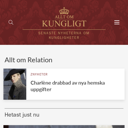
Toggl
navig
SENASTE NYHETERNA OM
KUNGLIGHETER
HEM
Allt om Relation
KUNGAFAMILJEN
ZNYHETER
Charlène drabbad av nya hemska
UTLÄNDSKT
uppgifter
KÄNDISAR
VÄRLDENS KUNGAHUS
Hetast just nu
Svenska kungahuset
REDAKTION
Brittiska kungahuset