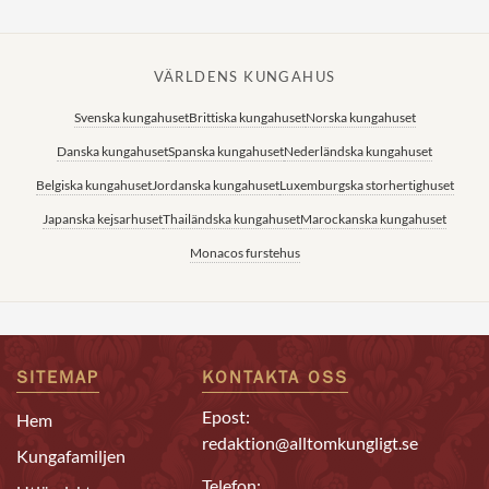
VÄRLDENS KUNGAHUS
Svenska kungahuset
Brittiska kungahuset
Norska kungahuset
Danska kungahuset
Spanska kungahuset
Nederländska kungahuset
Belgiska kungahuset
Jordanska kungahuset
Luxemburgska storhertighuset
Japanska kejsarhuset
Thailändska kungahuset
Marockanska kungahuset
Monacos furstehus
SITEMAP
KONTAKTA OSS
Epost:
Hem
redaktion@alltomkungligt.se
Kungafamiljen
Telefon: