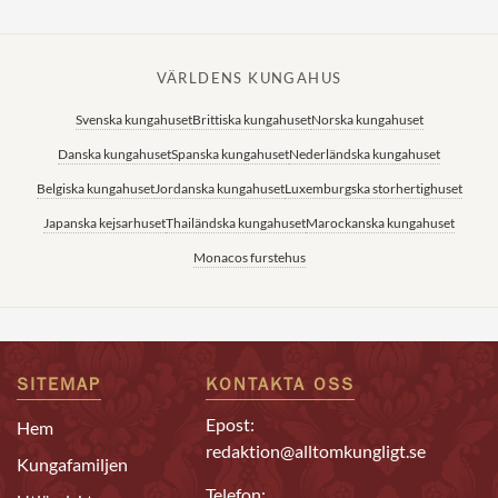
VÄRLDENS KUNGAHUS
Svenska kungahuset
Brittiska kungahuset
Norska kungahuset
Danska kungahuset
Spanska kungahuset
Nederländska kungahuset
Belgiska kungahuset
Jordanska kungahuset
Luxemburgska storhertighuset
Japanska kejsarhuset
Thailändska kungahuset
Marockanska kungahuset
Monacos furstehus
SITEMAP
KONTAKTA OSS
Epost:
Hem
redaktion@alltomkungligt.se
Kungafamiljen
Telefon: