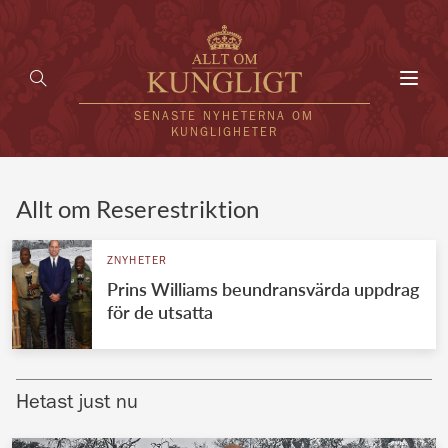
Toggl
navig
SENASTE NYHETERNA OM
KUNGLIGHETER
HEM
Allt om Reserestriktion
KUNGAFAMILJEN
ZNYHETER
Prins Williams beundransvärda uppdrag
UTLÄNDSKT
för de utsatta
KÄNDISAR
VÄRLDENS KUNGAHUS
Hetast just nu
Svenska kungahuset
REDAKTION
Brittiska kungahuset