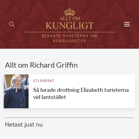
Toggl
navig
SENASTE NYHETERNA OM
KUNGLIGHETER
HEM
Allt om Richard Griffin
KUNGAFAMILJEN
UTLÄNDSKT
Så lurade drottning Elizabeth turisterna
UTLÄNDSKT
vid lantstället
KÄNDISAR
VÄRLDENS KUNGAHUS
Hetast just nu
Svenska kungahuset
REDAKTION
Brittiska kungahuset