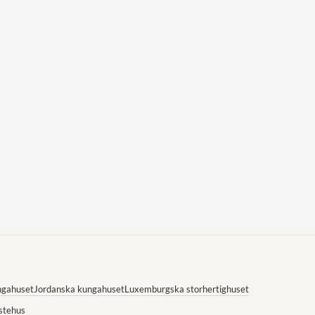
ngahuset
Jordanska kungahuset
Luxemburgska storhertighuset
stehus