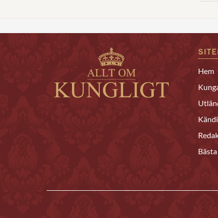
SIT
Hem
Kunga
Utlän
Kändi
Redak
Bästa