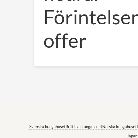
Förintelse
offer
Svenska kungahuset
Brittiska kungahuset
Norska kungahuset
Japan