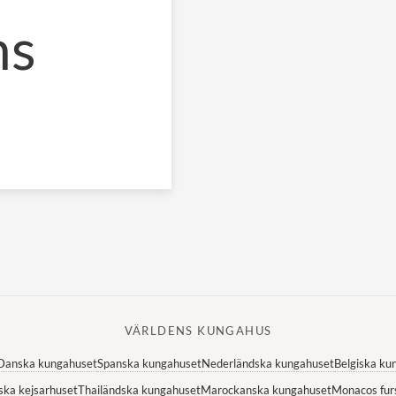
ns
VÄRLDENS KUNGAHUS
Danska kungahuset
Spanska kungahuset
Nederländska kungahuset
Belgiska ku
ska kejsarhuset
Thailändska kungahuset
Marockanska kungahuset
Monacos fur