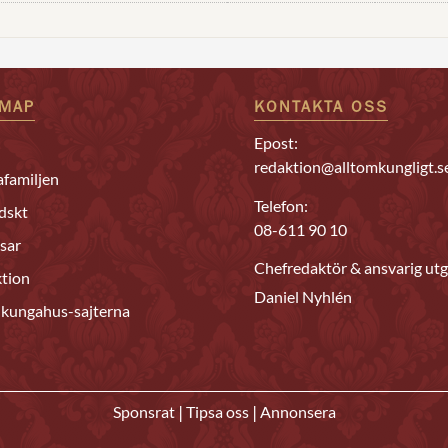
EMAP
KONTAKTA OSS
Epost:
redaktion@alltomkungligt.s
familjen
Telefon:
dskt
08-611 90 10
sar
Chefredaktör & ansvarig utg
tion
Daniel Nyhlén
 kungahus-sajterna
|
|
Sponsrat
Tipsa oss
Annonsera