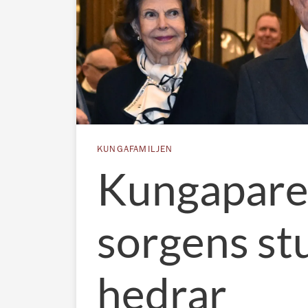
KUNGAFAMILJEN
Kungaparet
sorgens st
hedrar