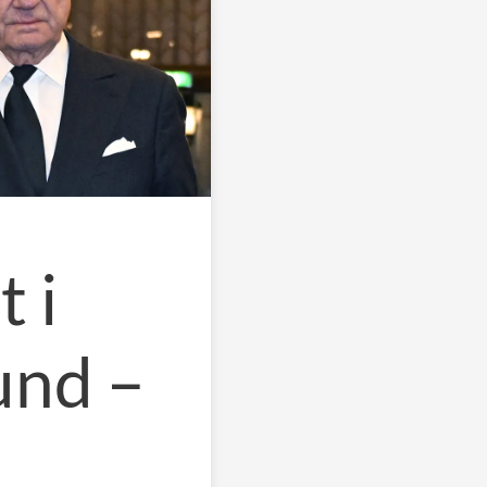
 i
und –