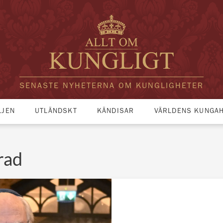
SENASTE NYHETERNA OM KUNGLIGHETER
LJEN
UTLÄNDSKT
KÄNDISAR
VÄRLDENS KUNGA
rad