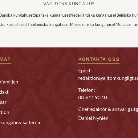
VÄRLDENS KUNGAHUS
Danska kungahuset
Spanska kungahuset
Nederländska kungahuset
Belgiska ku
ska kejsarhuset
Thailändska kungahuset
Marockanska kungahuset
Monacos fur
EMAP
KONTAKTA OSS
Epost:
redaktion@alltomkungligt.s
familjen
Telefon:
dskt
08-611 90 10
sar
Chefredaktör & ansvarig utg
tion
Daniel Nyhlén
 kungahus-sajterna