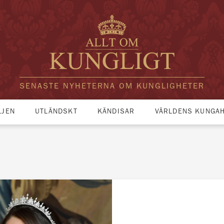
SENASTE NYHETERNA OM KUNGLIGHETER
LJEN
UTLÄNDSKT
KÄNDISAR
VÄRLDENS KUNGA