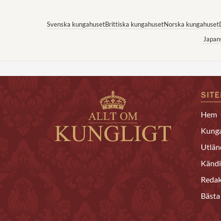
Svenska kungahuset
Brittiska kungahuset
Norska kungahuset
Japan
SIT
Hem
Kunga
Utlän
Kändi
Redak
Bästa