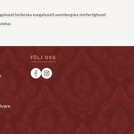
ngahuset
Jordanska kungahuset
Luxemburgska storhertighuset
stehus
FÖLJ OSS
e
ivare