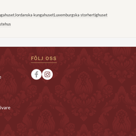
ngahuset
Jordanska kungahuset
Luxemburgska storhertighuset
stehus
FÖLJ OSS
e
ivare