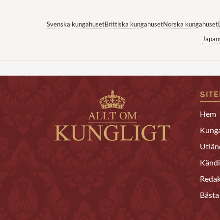
Svenska kungahuset
Brittiska kungahuset
Norska kungahuset
Japan
SIT
Hem
Kunga
Utlän
Kändi
Redak
Bästa