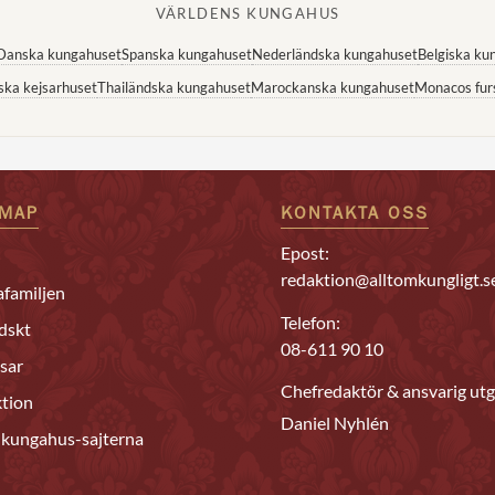
VÄRLDENS KUNGAHUS
Danska kungahuset
Spanska kungahuset
Nederländska kungahuset
Belgiska ku
ska kejsarhuset
Thailändska kungahuset
Marockanska kungahuset
Monacos fur
EMAP
KONTAKTA OSS
Epost:
redaktion@alltomkungligt.s
familjen
Telefon:
dskt
08-611 90 10
sar
Chefredaktör & ansvarig utg
tion
Daniel Nyhlén
 kungahus-sajterna