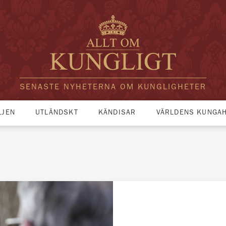
SENASTE NYHETERNA OM KUNGLIGHETER
LJEN
UTLÄNDSKT
KÄNDISAR
VÄRLDENS KUNGA