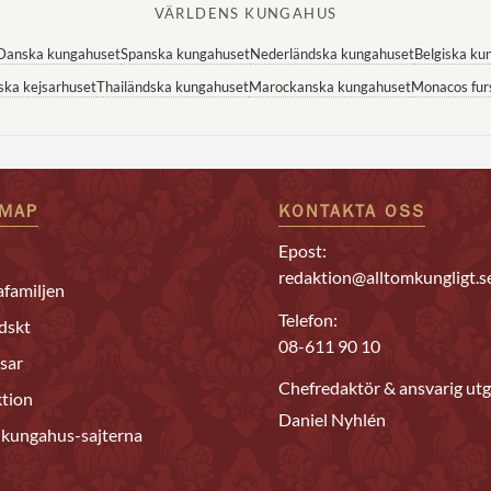
VÄRLDENS KUNGAHUS
Danska kungahuset
Spanska kungahuset
Nederländska kungahuset
Belgiska ku
ska kejsarhuset
Thailändska kungahuset
Marockanska kungahuset
Monacos fur
EMAP
KONTAKTA OSS
Epost:
redaktion@alltomkungligt.s
familjen
Telefon:
dskt
08-611 90 10
sar
Chefredaktör & ansvarig utg
tion
Daniel Nyhlén
 kungahus-sajterna