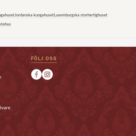
ngahuset
Jordanska kungahuset
Luxemburgska storhertighuset
stehus
FÖLJ OSS
e
ivare