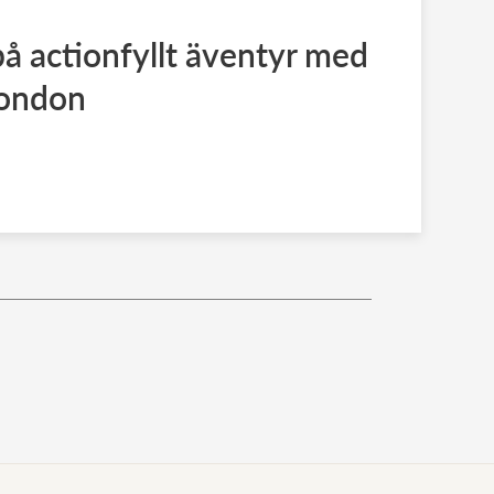
å actionfyllt äventyr med
London