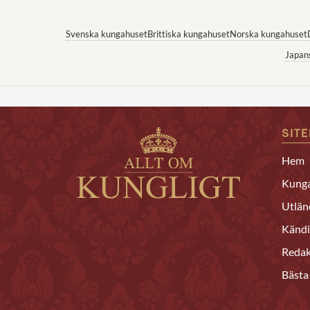
Svenska kungahuset
Brittiska kungahuset
Norska kungahuset
Japan
SIT
Hem
Kunga
Utlän
Kändi
Redak
Bästa