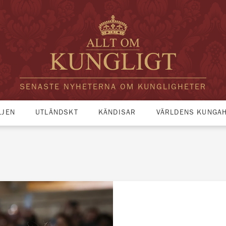
SENASTE NYHETERNA OM KUNGLIGHETER
LJEN
UTLÄNDSKT
KÄNDISAR
VÄRLDENS KUNGA