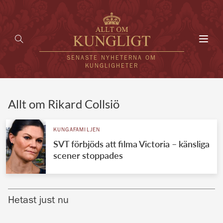
Toggl
navig
SENASTE NYHETERNA OM
KUNGLIGHETER
HEM
Allt om Rikard Collsiö
KUNGAFAMILJEN
KUNGAFAMILJEN
SVT förbjöds att filma Victoria – känsliga
UTLÄNDSKT
scener stoppades
KÄNDISAR
VÄRLDENS KUNGAHUS
Hetast just nu
Svenska kungahuset
REDAKTION
Brittiska kungahuset