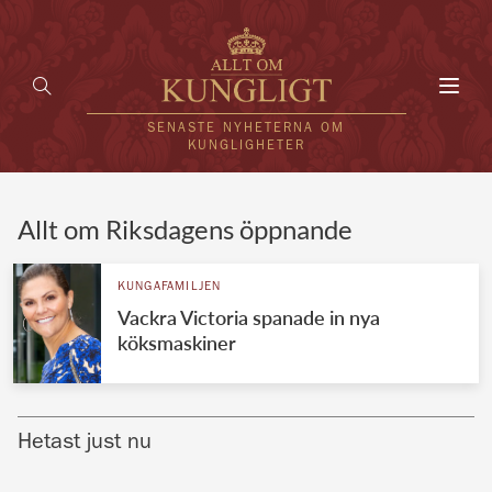
Toggl
navig
SENASTE NYHETERNA OM
KUNGLIGHETER
HEM
Allt om Riksdagens öppnande
KUNGAFAMILJEN
KUNGAFAMILJEN
Vackra Victoria spanade in nya
UTLÄNDSKT
köksmaskiner
KÄNDISAR
VÄRLDENS KUNGAHUS
Hetast just nu
Svenska kungahuset
REDAKTION
Brittiska kungahuset