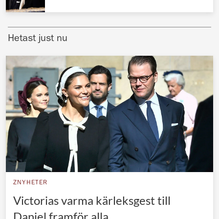
Norska kungahuset
Danska kungahuset
Hetast just nu
Spanska kungahuset
Nederländska kungahuset
Belgiska kungahuset
Jordanska kungahuset
Luxemburgska storhertighuset
Japanska kejsarhuset
Thailändska kungahuset
Marockanska kungahuset
ZNYHETER
Monacos furstehus
Victorias varma kärleksgest till
Daniel framför alla