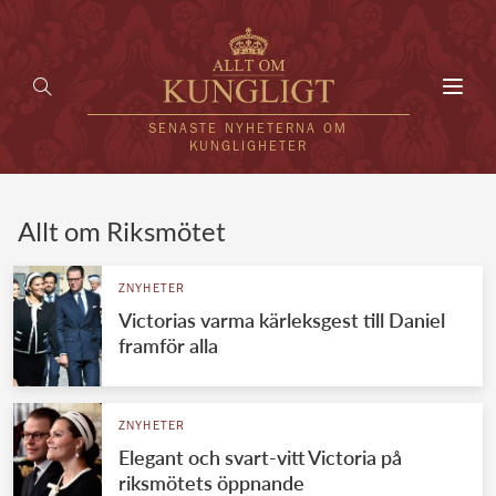
Toggl
navig
SENASTE NYHETERNA OM
KUNGLIGHETER
HEM
Allt om Riksmötet
KUNGAFAMILJEN
ZNYHETER
Victorias varma kärleksgest till Daniel
UTLÄNDSKT
framför alla
KÄNDISAR
VÄRLDENS KUNGAHUS
ZNYHETER
Elegant och svart-vitt Victoria på
Svenska kungahuset
REDAKTION
riksmötets öppnande
Brittiska kungahuset