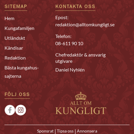
SITEMAP
KONTAKTA OSS
Epost:
Hem
redaktion@alltomkungligt.se
Kungafamiljen
Telefon:
Utländskt
08-611 90 10
Kändisar
Chefredaktör & ansvarig
Redaktion
utgivare
Bästa kungahus-
Daniel Nyhlén
sajterna
FÖLJ OSS
|
|
Sponsrat
Tipsa oss
Annonsera