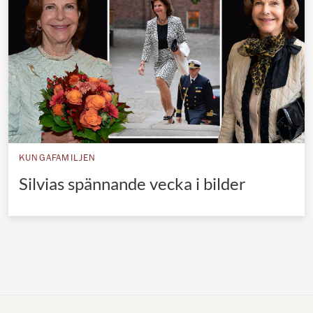
Norska kungahuset
Danska kungahuset
Spanska kungahuset
Nederländska kungahuset
Belgiska kungahuset
Jordanska kungahuset
KUNGAFAMILJEN
Luxemburgska storhertighuset
Silvias spännande vecka i bilder
Japanska kejsarhuset
Thailändska kungahuset
Marockanska kungahuset
Monacos furstehus