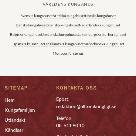
VÄRLDENS KUNGAHUS
Svenska kungahuset
Brittiska kungahuset
Norska kungahuset
Danska kungahuset
Spanska kungahuset
Nederländska kungahuset
Belgiska kungahuset
Jordanska kungahuset
Luxemburgska storhertighuset
Japanska kejsarhuset
Thailändska kungahuset
Marockanska kungahuset
Monacos furstehus
SITEMAP
KONTAKTA OSS
Epost:
Hem
redaktion@alltomkungligt.se
Kungafamiljen
Telefon:
Utländskt
08-611 90 10
Kändisar