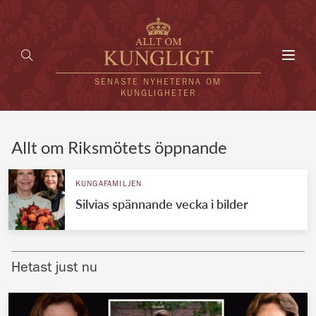
Toggl
navig
SENASTE NYHETERNA OM
KUNGLIGHETER
HEM
Allt om Riksmötets öppnande
KUNGAFAMILJEN
KUNGAFAMILJEN
Silvias spännande vecka i bilder
UTLÄNDSKT
KÄNDISAR
Hetast just nu
VÄRLDENS KUNGAHUS
Svenska kungahuset
REDAKTION
Brittiska kungahuset