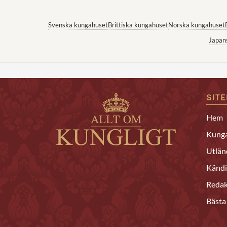
Svenska kungahuset
Brittiska kungahuset
Norska kungahuset
Japan
SIT
Hem
Kunga
Utlän
Kändi
Redak
Bästa