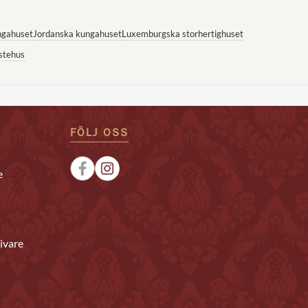
ngahuset
Jordanska kungahuset
Luxemburgska storhertighuset
stehus
FÖLJ OSS
e
ivare