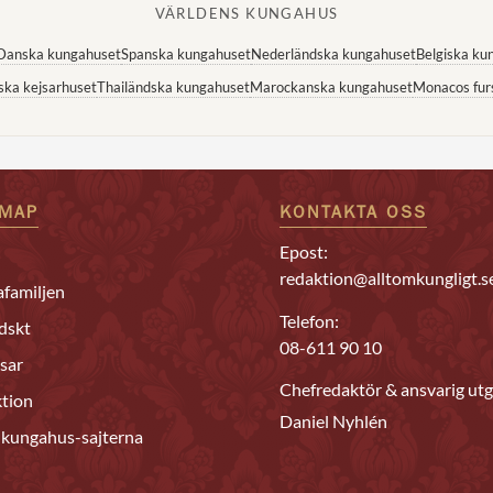
VÄRLDENS KUNGAHUS
Danska kungahuset
Spanska kungahuset
Nederländska kungahuset
Belgiska ku
ska kejsarhuset
Thailändska kungahuset
Marockanska kungahuset
Monacos fur
EMAP
KONTAKTA OSS
Epost:
redaktion@alltomkungligt.s
familjen
Telefon:
dskt
08-611 90 10
sar
Chefredaktör & ansvarig utg
tion
Daniel Nyhlén
 kungahus-sajterna