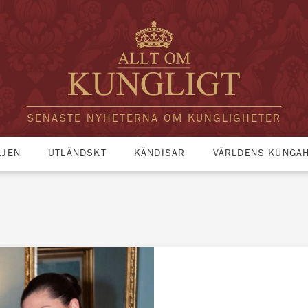
SENASTE NYHETERNA OM KUNGLIGHETER
LJEN
UTLÄNDSKT
KÄNDISAR
VÄRLDENS KUNGA