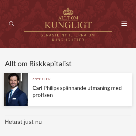
Toggl
navig
SENASTE NYHETERNA OM
KUNGLIGHETER
HEM
Allt om Riskkapitalist
KUNGAFAMILJEN
ZNYHETER
Carl Philips spännande utmaning med
UTLÄNDSKT
proffsen
KÄNDISAR
VÄRLDENS KUNGAHUS
Hetast just nu
Svenska kungahuset
REDAKTION
Brittiska kungahuset