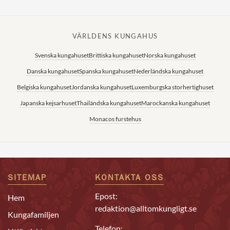
VÄRLDENS KUNGAHUS
Svenska kungahuset
Brittiska kungahuset
Norska kungahuset
Danska kungahuset
Spanska kungahuset
Nederländska kungahuset
Belgiska kungahuset
Jordanska kungahuset
Luxemburgska storhertighuset
Japanska kejsarhuset
Thailändska kungahuset
Marockanska kungahuset
Monacos furstehus
SITEMAP
KONTAKTA OSS
Epost:
Hem
redaktion@alltomkungligt.se
Kungafamiljen
Telefon: