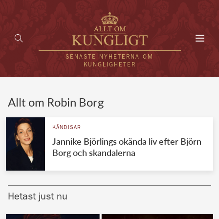
Toggl
navig
SENASTE NYHETERNA OM
KUNGLIGHETER
HEM
Allt om Robin Borg
KUNGAFAMILJEN
KÄNDISAR
Jannike Björlings okända liv efter Björn
UTLÄNDSKT
Borg och skandalerna
KÄNDISAR
VÄRLDENS KUNGAHUS
Hetast just nu
Svenska kungahuset
REDAKTION
Brittiska kungahuset