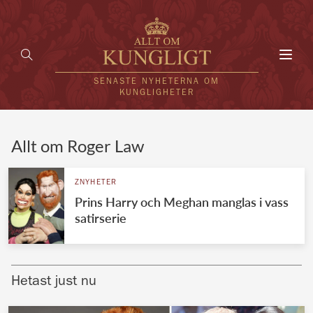
Toggl
navig
SENASTE NYHETERNA OM
KUNGLIGHETER
HEM
Allt om Roger Law
KUNGAFAMILJEN
ZNYHETER
Prins Harry och Meghan manglas i vass
UTLÄNDSKT
satirserie
KÄNDISAR
VÄRLDENS KUNGAHUS
Hetast just nu
Svenska kungahuset
REDAKTION
Brittiska kungahuset