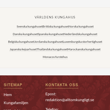
VÄRLDENS KUNGAHUS
Svenska kungahuset
Brittiska kungahuset
Norska kungahuset
Danska kungahuset
Spanska kungahuset
Nederländska kungahuset
Belgiska kungahuset
Jordanska kungahuset
Luxemburgska storhertighuset
Japanska kejsarhuset
Thailändska kungahuset
Marockanska kungahuset
Monacos furstehus
SITEMAP
KONTAKTA OSS
Epost:
Hem
redaktion@alltomkungligt.se
Kungafamiljen
Telefon: