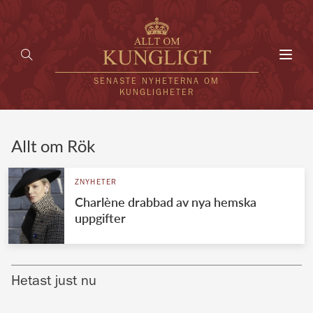
Toggl
navig
SENASTE NYHETERNA OM
KUNGLIGHETER
HEM
Allt om Rök
KUNGAFAMILJEN
ZNYHETER
Charlène drabbad av nya hemska
UTLÄNDSKT
uppgifter
KÄNDISAR
VÄRLDENS KUNGAHUS
Hetast just nu
Svenska kungahuset
REDAKTION
Brittiska kungahuset