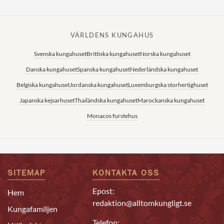
VÄRLDENS KUNGAHUS
Svenska kungahuset
Brittiska kungahuset
Norska kungahuset
Danska kungahuset
Spanska kungahuset
Nederländska kungahuset
Belgiska kungahuset
Jordanska kungahuset
Luxemburgska storhertighuset
Japanska kejsarhuset
Thailändska kungahuset
Marockanska kungahuset
Monacos furstehus
SITEMAP
KONTAKTA OSS
Epost:
Hem
redaktion@alltomkungligt.se
Kungafamiljen
Telefon: