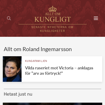
Toggl
navig
SENASTE NYHETERNA OM
KUNGLIGHETER
HEM
Allt om Roland Ingemarsson
KUNGAFAMILJEN
KUNGAFAMILJEN
Vilda raseriet mot Victoria – anklagas
UTLÄNDSKT
för ”arv av förtryck!”
KÄNDISAR
VÄRLDENS KUNGAHUS
Hetast just nu
Svenska kungahuset
REDAKTION
Brittiska kungahuset