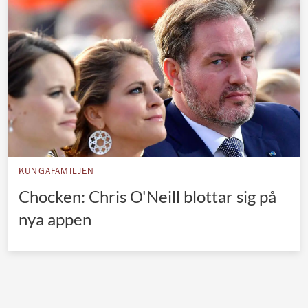
Norska kungahuset
Danska kungahuset
Spanska kungahuset
Nederländska kungahuset
Belgiska kungahuset
Jordanska kungahuset
Luxemburgska storhertighuset
KUNGAFAMILJEN
Japanska kejsarhuset
Chocken: Chris O'Neill blottar sig på
nya appen
Thailändska kungahuset
Marockanska kungahuset
Monacos furstehus