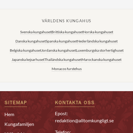
VÄRLDENS KUNGAHUS
Svenska kungahuset
Brittiska kungahuset
Norska kungahuset
Danska kungahuset
Spanska kungahuset
Nederländska kungahuset
Belgiska kungahuset
Jordanska kungahuset
Luxemburgska storhertighuset
Japanska kejsarhuset
Thailändska kungahuset
Marockanska kungahuset
Monacos furstehus
SITEMAP
KONTAKTA OSS
Epost:
Hem
redaktion@alltomkungligt.se
Kungafamiljen
Telefon: