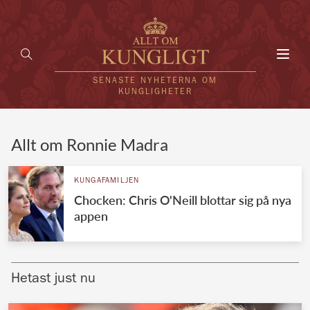
Toggl
navig
SENASTE NYHETERNA OM
KUNGLIGHETER
HEM
Allt om Ronnie Madra
KUNGAFAMILJEN
KUNGAFAMILJEN
Chocken: Chris O'Neill blottar sig på nya
UTLÄNDSKT
appen
KÄNDISAR
VÄRLDENS KUNGAHUS
Hetast just nu
Svenska kungahuset
REDAKTION
Brittiska kungahuset