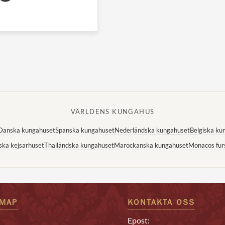
VÄRLDENS KUNGAHUS
Danska kungahuset
Spanska kungahuset
Nederländska kungahuset
Belgiska ku
ska kejsarhuset
Thailändska kungahuset
Marockanska kungahuset
Monacos fur
EMAP
KONTAKTA OSS
Epost: