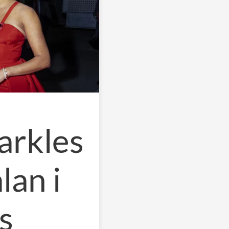
rkles
lan i
s