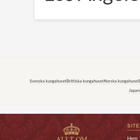
Svenska kungahuset
Brittiska kungahuset
Norska kungahuset
Japan
SIT
Hem