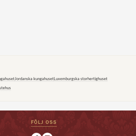
ngahuset
Jordanska kungahuset
Luxemburgska storhertighuset
stehus
FÖLJ OSS