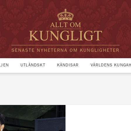
SENASTE NYHETERNA OM KUNGLIGHETER
LJEN
UTLÄNDSKT
KÄNDISAR
VÄRLDENS KUNGA