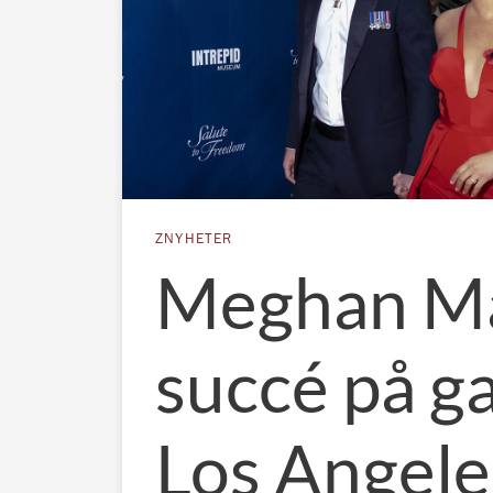
ZNYHETER
Meghan Ma
succé på ga
Los Angele