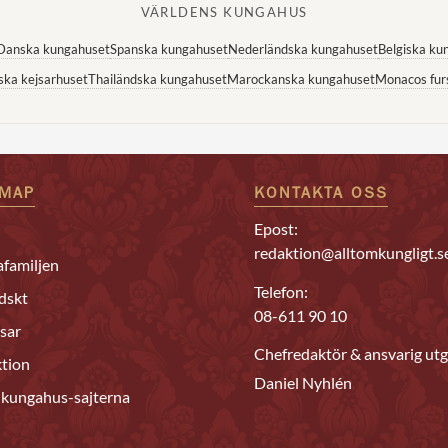
VÄRLDENS KUNGAHUS
Danska kungahuset
Spanska kungahuset
Nederländska kungahuset
Belgiska ku
ska kejsarhuset
Thailändska kungahuset
Marockanska kungahuset
Monacos fur
EMAP
KONTAKTA OSS
Epost:
redaktion@alltomkungligt.s
familjen
Telefon:
dskt
08-611 90 10
sar
Chefredaktör & ansvarig utg
tion
Daniel Nyhlén
 kungahus-sajterna