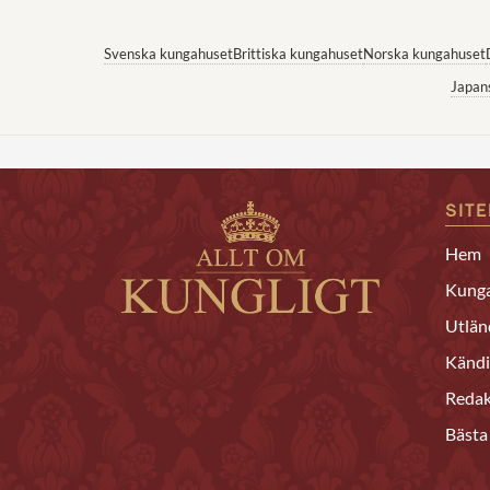
Svenska kungahuset
Brittiska kungahuset
Norska kungahuset
Japan
SIT
Hem
Kunga
Utlän
Kändi
Redak
Bästa