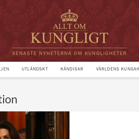
SENASTE NYHETERNA OM KUNGLIGHETER
LJEN
UTLÄNDSKT
KÄNDISAR
VÄRLDENS KUNGA
tion