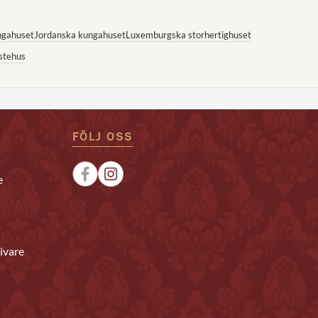
ngahuset
Jordanska kungahuset
Luxemburgska storhertighuset
stehus
FÖLJ OSS
e
ivare