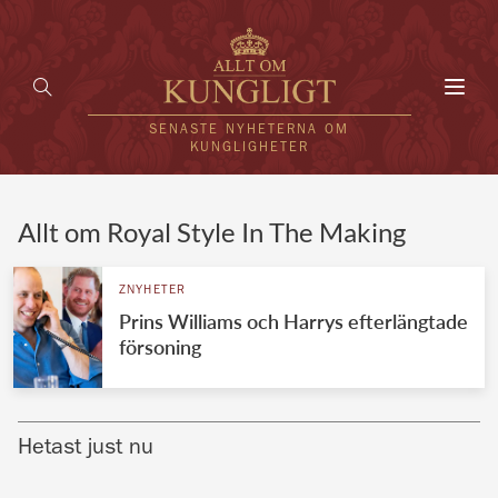
Toggl
navig
SENASTE NYHETERNA OM
KUNGLIGHETER
HEM
Allt om Royal Style In The Making
KUNGAFAMILJEN
ZNYHETER
Prins Williams och Harrys efterlängtade
UTLÄNDSKT
försoning
KÄNDISAR
VÄRLDENS KUNGAHUS
Hetast just nu
Svenska kungahuset
REDAKTION
Brittiska kungahuset