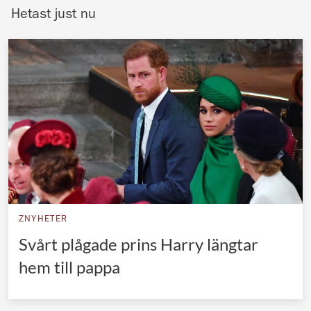
Hetast just nu
Norska kungahuset
Danska kungahuset
Spanska kungahuset
Nederländska kungahuset
Belgiska kungahuset
Jordanska kungahuset
Luxemburgska storhertighuset
Japanska kejsarhuset
Thailändska kungahuset
ZNYHETER
Svårt plågade prins Harry längtar
Marockanska kungahuset
hem till pappa
Monacos furstehus