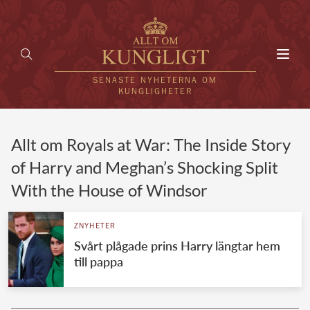
Toggl
navig
SENASTE NYHETERNA OM
KUNGLIGHETER
HEM
Allt om Royals at War: The Inside Story
of Harry and Meghan’s Shocking Split
KUNGAFAMILJEN
With the House of Windsor
UTLÄNDSKT
ZNYHETER
KÄNDISAR
Svårt plågade prins Harry längtar hem
till pappa
VÄRLDENS KUNGAHUS
Svenska kungahuset
REDAKTION
Brittiska kungahuset