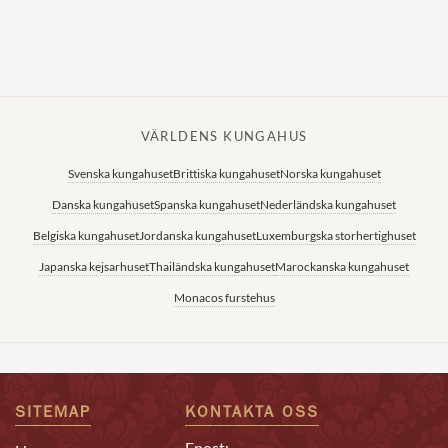
VÄRLDENS KUNGAHUS
Svenska kungahuset
Brittiska kungahuset
Norska kungahuset
Danska kungahuset
Spanska kungahuset
Nederländska kungahuset
Belgiska kungahuset
Jordanska kungahuset
Luxemburgska storhertighuset
Japanska kejsarhuset
Thailändska kungahuset
Marockanska kungahuset
Monacos furstehus
SITEMAP
KONTAKTA OSS
Epost: