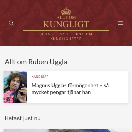
Toggl
navig
SENASTE NYHETERNA OM
KUNGLIGHETER
HEM
Allt om Ruben Uggla
KUNGAFAMILJEN
KÄNDISAR
Magnus Ugglas förmögenhet – så
UTLÄNDSKT
mycket pengar tjänar han
KÄNDISAR
VÄRLDENS KUNGAHUS
Hetast just nu
Svenska kungahuset
REDAKTION
Brittiska kungahuset