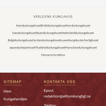
VÄRLDENS KUNGAHUS
Svenska kungahuset
Brittiska kungahuset
Norska kungahuset
Danska kungahuset
Spanska kungahuset
Nederländska kungahuset
Belgiska kungahuset
Jordanska kungahuset
Luxemburgska storhertighuset
Japanska kejsarhuset
Thailändska kungahuset
Marockanska kungahuset
Monacos furstehus
SITEMAP
KONTAKTA OSS
Epost:
Hem
redaktion@alltomkungligt.se
Kungafamiljen
Telefon: