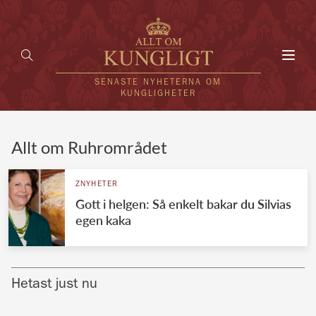
Toggl
navig
SENASTE NYHETERNA OM
KUNGLIGHETER
HEM
Allt om Ruhrområdet
KUNGAFAMILJEN
ZNYHETER
Gott i helgen: Så enkelt bakar du Silvias
UTLÄNDSKT
egen kaka
KÄNDISAR
VÄRLDENS KUNGAHUS
Hetast just nu
Svenska kungahuset
REDAKTION
Brittiska kungahuset