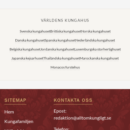
VÄRLDENS KUNGAHUS
Svenska kungahuset
Brittiska kungahuset
Norska kungahuset
Danska kungahuset
Spanska kungahuset
Nederländska kungahuset
Belgiska kungahuset
Jordanska kungahuset
Luxemburgska storhertighuset
Japanska kejsarhuset
Thailändska kungahuset
Marockanska kungahuset
Monacos furstehus
SITEMAP
KONTAKTA OSS
Epost:
Hem
redaktion@alltomkungligt.se
Kungafamiljen
Telefon: