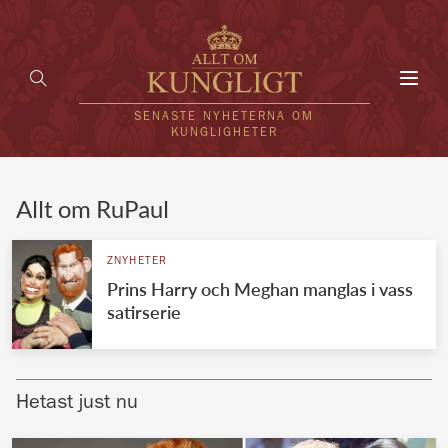
Toggl
navig
SENASTE NYHETERNA OM
KUNGLIGHETER
HEM
Allt om RuPaul
KUNGAFAMILJEN
ZNYHETER
Prins Harry och Meghan manglas i vass
UTLÄNDSKT
satirserie
KÄNDISAR
VÄRLDENS KUNGAHUS
Hetast just nu
Svenska kungahuset
REDAKTION
Brittiska kungahuset