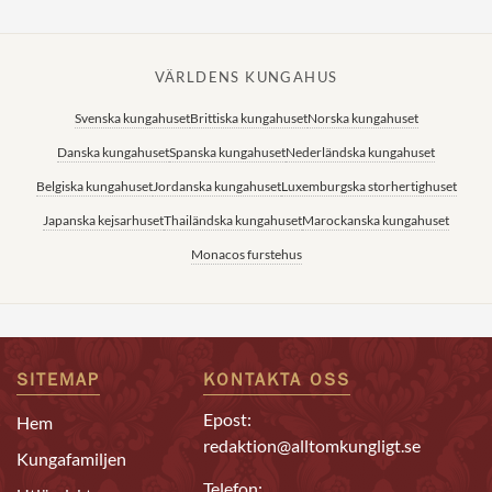
VÄRLDENS KUNGAHUS
Svenska kungahuset
Brittiska kungahuset
Norska kungahuset
Danska kungahuset
Spanska kungahuset
Nederländska kungahuset
Belgiska kungahuset
Jordanska kungahuset
Luxemburgska storhertighuset
Japanska kejsarhuset
Thailändska kungahuset
Marockanska kungahuset
Monacos furstehus
SITEMAP
KONTAKTA OSS
Epost:
Hem
redaktion@alltomkungligt.se
Kungafamiljen
Telefon: