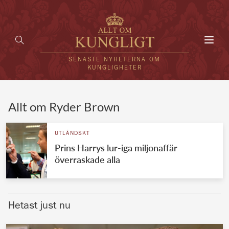
Toggl
navig
SENASTE NYHETERNA OM
KUNGLIGHETER
HEM
Allt om Ryder Brown
KUNGAFAMILJEN
UTLÄNDSKT
Prins Harrys lur-iga miljonaffär
UTLÄNDSKT
överraskade alla
KÄNDISAR
VÄRLDENS KUNGAHUS
Hetast just nu
Svenska kungahuset
REDAKTION
Brittiska kungahuset