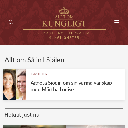
Toggl
navig
SENASTE NYHETERNA OM
KUNGLIGHETER
HEM
Allt om Så in I Själen
KUNGAFAMILJEN
ZNYHETER
Agneta Sjödin om sin varma vänskap
UTLÄNDSKT
med Märtha Louise
KÄNDISAR
VÄRLDENS KUNGAHUS
Hetast just nu
Svenska kungahuset
REDAKTION
Brittiska kungahuset