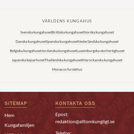
VÄRLDENS KUNGAHUS
Svenska kungahuset
Brittiska kungahuset
Norska kungahuset
Danska kungahuset
Spanska kungahuset
Nederländska kungahuset
Belgiska kungahuset
Jordanska kungahuset
Luxemburgska storhertighuset
Japanska kejsarhuset
Thailändska kungahuset
Marockanska kungahuset
Monacos furstehus
SITEMAP
KONTAKTA OSS
Epost:
Hem
redaktion@alltomkungligt.se
Kungafamiljen
Telefon: