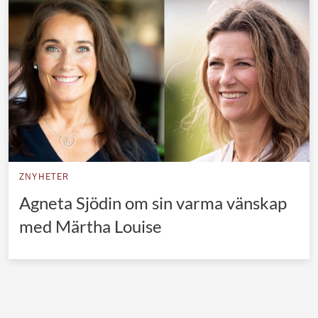
Norska kungahuset
Danska kungahuset
Spanska kungahuset
Nederländska kungahuset
Belgiska kungahuset
Jordanska kungahuset
Luxemburgska storhertighuset
ZNYHETER
Japanska kejsarhuset
Agneta Sjödin om sin varma vänskap
med Märtha Louise
Thailändska kungahuset
Marockanska kungahuset
Monacos furstehus