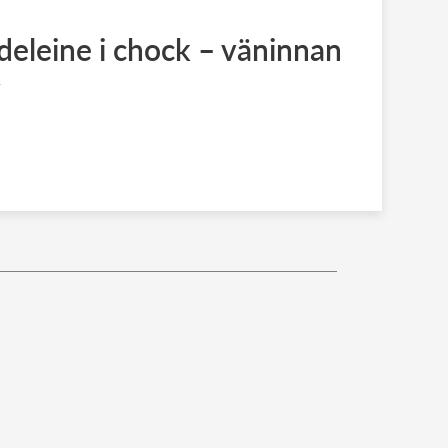
eleine i chock – väninnan
v