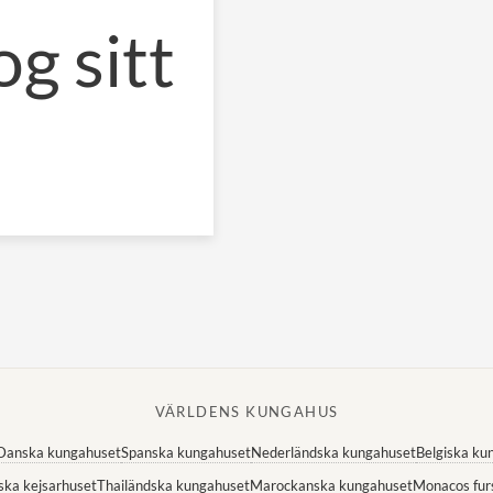
g sitt
VÄRLDENS KUNGAHUS
Danska kungahuset
Spanska kungahuset
Nederländska kungahuset
Belgiska ku
ska kejsarhuset
Thailändska kungahuset
Marockanska kungahuset
Monacos fur