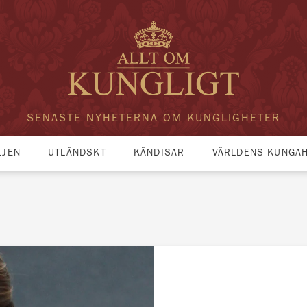
SENASTE NYHETERNA OM KUNGLIGHETER
LJEN
UTLÄNDSKT
KÄNDISAR
VÄRLDENS KUNGA