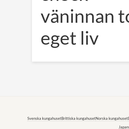
väninnan to
eget liv
Svenska kungahuset
Brittiska kungahuset
Norska kungahuset
Japan