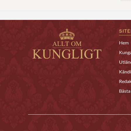
SIT
Hem
Kunga
Utlän
Kändi
Redak
Bästa