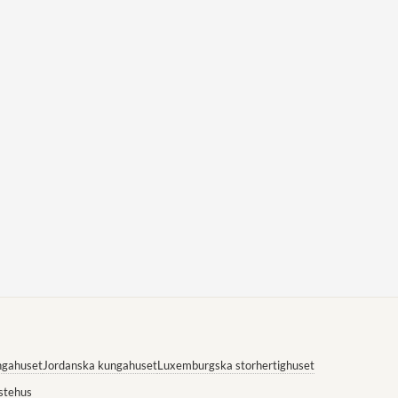
ngahuset
Jordanska kungahuset
Luxemburgska storhertighuset
stehus