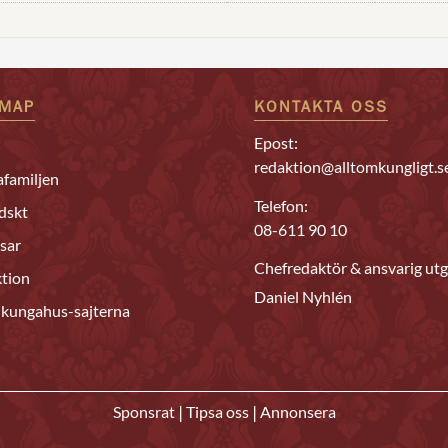
EMAP
KONTAKTA OSS
Epost:
redaktion@alltomkungligt.s
familjen
Telefon:
dskt
08-611 90 10
sar
Chefredaktör & ansvarig utg
tion
Daniel Nyhlén
 kungahus-sajterna
|
|
Sponsrat
Tipsa oss
Annonsera