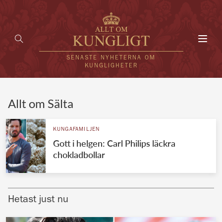
Toggl
navig
SENASTE NYHETERNA OM
KUNGLIGHETER
HEM
Allt om Sälta
KUNGAFAMILJEN
KUNGAFAMILJEN
Gott i helgen: Carl Philips läckra
UTLÄNDSKT
chokladbollar
KÄNDISAR
VÄRLDENS KUNGAHUS
Hetast just nu
Svenska kungahuset
REDAKTION
Brittiska kungahuset