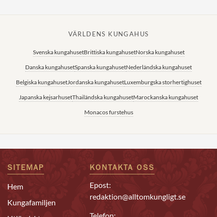
VÄRLDENS KUNGAHUS
Svenska kungahuset
Brittiska kungahuset
Norska kungahuset
Danska kungahuset
Spanska kungahuset
Nederländska kungahuset
Belgiska kungahuset
Jordanska kungahuset
Luxemburgska storhertighuset
Japanska kejsarhuset
Thailändska kungahuset
Marockanska kungahuset
Monacos furstehus
SITEMAP
KONTAKTA OSS
Epost:
Hem
redaktion@alltomkungligt.se
Kungafamiljen
Telefon: