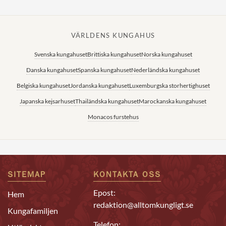
VÄRLDENS KUNGAHUS
Svenska kungahuset
Brittiska kungahuset
Norska kungahuset
Danska kungahuset
Spanska kungahuset
Nederländska kungahuset
Belgiska kungahuset
Jordanska kungahuset
Luxemburgska storhertighuset
Japanska kejsarhuset
Thailändska kungahuset
Marockanska kungahuset
Monacos furstehus
SITEMAP
KONTAKTA OSS
Epost:
Hem
redaktion@alltomkungligt.se
Kungafamiljen
Telefon: