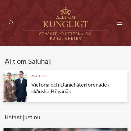
Toggl
navig
SENASTE NYHETERNA OM
KUNGLIGHETER
HEM
Allt om Saluhall
KUNGAFAMILJEN
ZNYHETER
Victoria och Daniel återförenade i
UTLÄNDSKT
skånska Höganäs
KÄNDISAR
VÄRLDENS KUNGAHUS
Hetast just nu
Svenska kungahuset
REDAKTION
Brittiska kungahuset