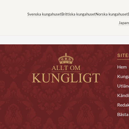
Svenska kungahuset
Brittiska kungahuset
Norska kungahuset
Japan
SIT
Hem
Kunga
Utlän
Kändi
Redak
Bästa