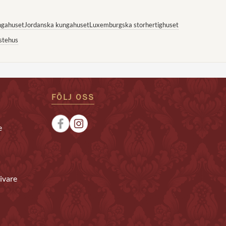
ngahuset
Jordanska kungahuset
Luxemburgska storhertighuset
stehus
FÖLJ OSS
e
ivare