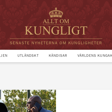
SENASTE NYHETERNA OM KUNGLIGHETER
LJEN
UTLÄNDSKT
KÄNDISAR
VÄRLDENS KUNGA