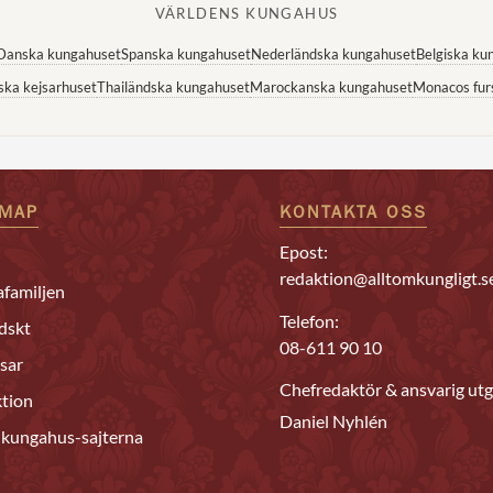
VÄRLDENS KUNGAHUS
Danska kungahuset
Spanska kungahuset
Nederländska kungahuset
Belgiska ku
ska kejsarhuset
Thailändska kungahuset
Marockanska kungahuset
Monacos fur
EMAP
KONTAKTA OSS
Epost:
redaktion@alltomkungligt.s
familjen
Telefon:
dskt
08-611 90 10
sar
Chefredaktör & ansvarig utg
tion
Daniel Nyhlén
 kungahus-sajterna