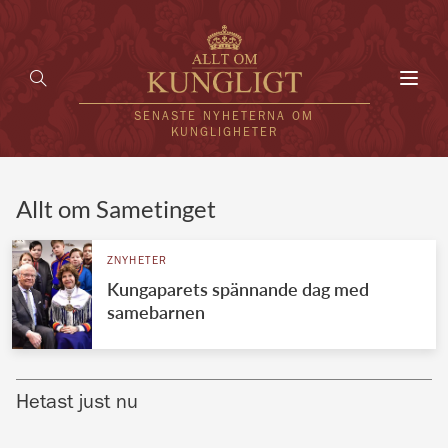
Toggl
navig
SENASTE NYHETERNA OM
KUNGLIGHETER
HEM
Allt om Sametinget
KUNGAFAMILJEN
ZNYHETER
Kungaparets spännande dag med
UTLÄNDSKT
samebarnen
KÄNDISAR
VÄRLDENS KUNGAHUS
Hetast just nu
Svenska kungahuset
REDAKTION
Brittiska kungahuset