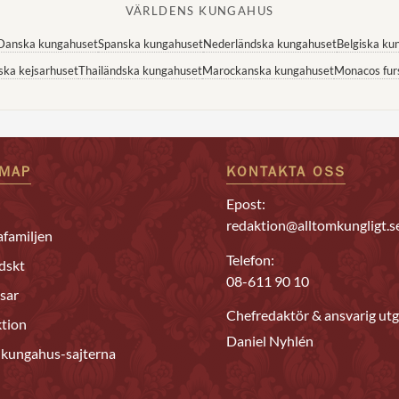
VÄRLDENS KUNGAHUS
Danska kungahuset
Spanska kungahuset
Nederländska kungahuset
Belgiska ku
ska kejsarhuset
Thailändska kungahuset
Marockanska kungahuset
Monacos fur
EMAP
KONTAKTA OSS
Epost:
redaktion@alltomkungligt.s
familjen
Telefon:
dskt
08-611 90 10
sar
Chefredaktör & ansvarig utg
tion
Daniel Nyhlén
 kungahus-sajterna