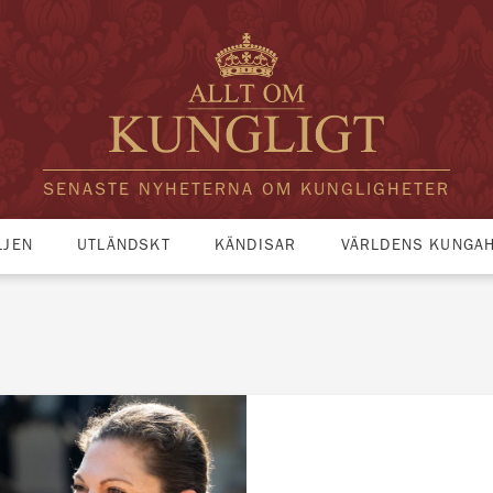
SENASTE NYHETERNA OM KUNGLIGHETER
LJEN
UTLÄNDSKT
KÄNDISAR
VÄRLDENS KUNGA