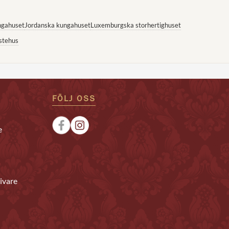
ngahuset
Jordanska kungahuset
Luxemburgska storhertighuset
stehus
FÖLJ OSS
e
ivare