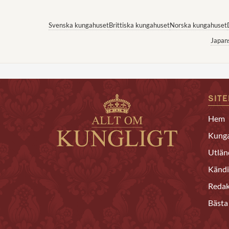
Svenska kungahuset
Brittiska kungahuset
Norska kungahuset
Japan
SIT
Hem
Kunga
Utlän
Kändi
Redak
Bästa