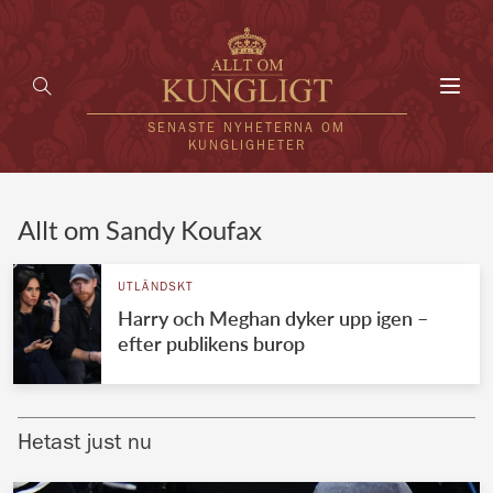
Toggl
navig
SENASTE NYHETERNA OM
KUNGLIGHETER
HEM
Allt om Sandy Koufax
KUNGAFAMILJEN
UTLÄNDSKT
Harry och Meghan dyker upp igen –
UTLÄNDSKT
efter publikens burop
KÄNDISAR
VÄRLDENS KUNGAHUS
Hetast just nu
Svenska kungahuset
REDAKTION
Brittiska kungahuset