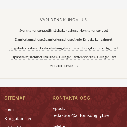
VÄRLDENS KUNGAHUS
Svenska kungahuset
Brittiska kungahuset
Norska kungahuset
Danska kungahuset
Spanska kungahuset
Nederländska kungahuset
Belgiska kungahuset
Jordanska kungahuset
Luxemburgska storhertighuset
Japanska kejsarhuset
Thailändska kungahuset
Marockanska kungahuset
Monacos furstehus
SITEMAP
KONTAKTA OSS
Epost:
Hem
redaktion@alltomkungligt.se
Kungafamiljen
Telefon: