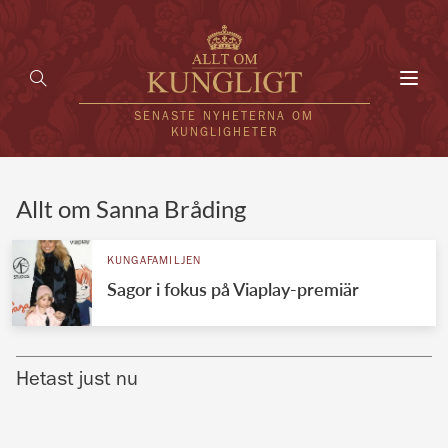
Toggl
navig
SENASTE NYHETERNA OM
KUNGLIGHETER
HEM
Allt om Sanna Bråding
KUNGAFAMILJEN
KUNGAFAMILJEN
Sagor i fokus på Viaplay-premiär
UTLÄNDSKT
KÄNDISAR
Hetast just nu
VÄRLDENS KUNGAHUS
Svenska kungahuset
REDAKTION
Brittiska kungahuset