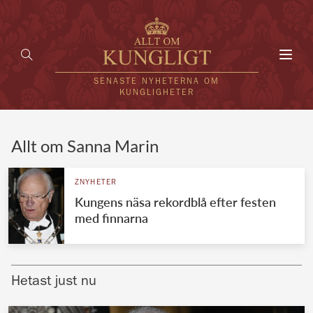
Toggl
navig
SENASTE NYHETERNA OM
KUNGLIGHETER
HEM
Allt om Sanna Marin
KUNGAFAMILJEN
ZNYHETER
Kungens näsa rekordblå efter festen
UTLÄNDSKT
med finnarna
KÄNDISAR
VÄRLDENS KUNGAHUS
Hetast just nu
Svenska kungahuset
REDAKTION
Brittiska kungahuset