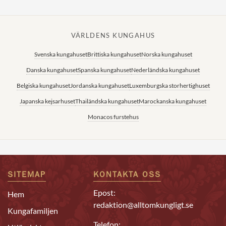
VÄRLDENS KUNGAHUS
Svenska kungahuset
Brittiska kungahuset
Norska kungahuset
Danska kungahuset
Spanska kungahuset
Nederländska kungahuset
Belgiska kungahuset
Jordanska kungahuset
Luxemburgska storhertighuset
Japanska kejsarhuset
Thailändska kungahuset
Marockanska kungahuset
Monacos furstehus
SITEMAP
KONTAKTA OSS
Epost:
Hem
redaktion@alltomkungligt.se
Kungafamiljen
Telefon: