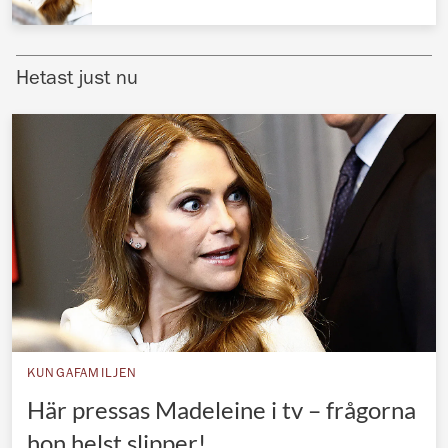
Norska kungahuset
Danska kungahuset
Hetast just nu
Spanska kungahuset
Nederländska kungahuset
Belgiska kungahuset
Jordanska kungahuset
Luxemburgska storhertighuset
Japanska kejsarhuset
Thailändska kungahuset
Marockanska kungahuset
KUNGAFAMILJEN
Monacos furstehus
Här pressas Madeleine i tv – frågorna
hon helst slipper!