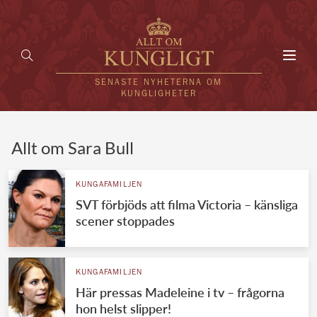
Toggl
navig
SENASTE NYHETERNA OM
KUNGLIGHETER
HEM
Allt om Sara Bull
KUNGAFAMILJEN
KUNGAFAMILJEN
SVT förbjöds att filma Victoria – känsliga
UTLÄNDSKT
scener stoppades
KÄNDISAR
VÄRLDENS KUNGAHUS
KUNGAFAMILJEN
Här pressas Madeleine i tv – frågorna
Svenska kungahuset
REDAKTION
hon helst slipper!
Brittiska kungahuset