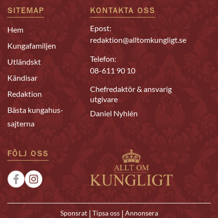
SITEMAP
KONTAKTA OSS
Epost:
Hem
redaktion@alltomkungligt.se
Kungafamiljen
Telefon:
Utländskt
08-611 90 10
Kändisar
Chefredaktör & ansvarig
Redaktion
utgivare
Bästa kungahus-
Daniel Nyhlén
sajterna
FÖLJ OSS
|
|
Sponsrat
Tipsa oss
Annonsera