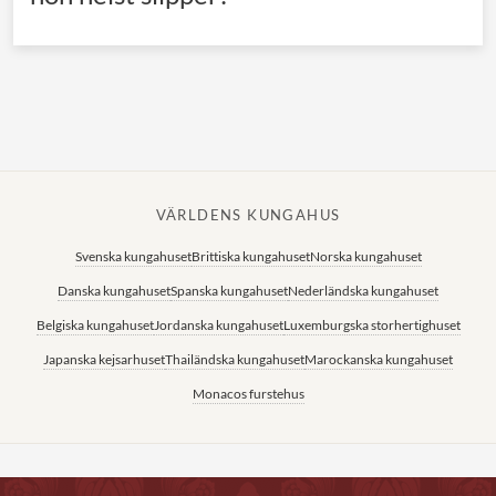
VÄRLDENS KUNGAHUS
Svenska kungahuset
Brittiska kungahuset
Norska kungahuset
Danska kungahuset
Spanska kungahuset
Nederländska kungahuset
Belgiska kungahuset
Jordanska kungahuset
Luxemburgska storhertighuset
Japanska kejsarhuset
Thailändska kungahuset
Marockanska kungahuset
Monacos furstehus