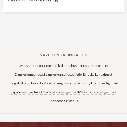
VÄRLDENS KUNGAHUS
Svenska kungahuset
Brittiska kungahuset
Norska kungahuset
Danska kungahuset
Spanska kungahuset
Nederländska kungahuset
Belgiska kungahuset
Jordanska kungahuset
Luxemburgska storhertighuset
Japanska kejsarhuset
Thailändska kungahuset
Marockanska kungahuset
Monacos furstehus