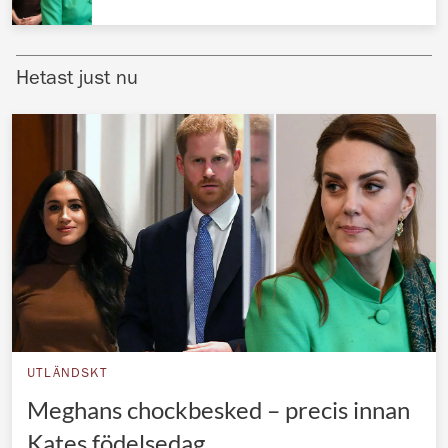
Norska kungahuset
Danska kungahuset
Hetast just nu
Spanska kungahuset
Nederländska kungahuset
Belgiska kungahuset
Jordanska kungahuset
Luxemburgska storhertighuset
Japanska kejsarhuset
Thailändska kungahuset
Marockanska kungahuset
UTLÄNDSKT
Monacos furstehus
Meghans chockbesked – precis innan
Kates födelsedag