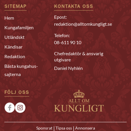
SITEMAP
KONTAKTA OSS
Epost:
Hem
redaktion@alltomkungligt.se
Kungafamiljen
Telefon:
Utländskt
08-611 90 10
Kändisar
Chefredaktör & ansvarig
Redaktion
utgivare
Bästa kungahus-
Daniel Nyhlén
sajterna
FÖLJ OSS
|
|
Sponsrat
Tipsa oss
Annonsera