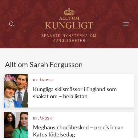
Toggl
navig
SENASTE NYHETERNA OM
KUNGLIGHETER
HEM
Allt om Sarah Fergusson
KUNGAFAMILJEN
UTLÄNDSKT
Kungliga skilsmässor i England som
UTLÄNDSKT
skakat om – hela listan
KÄNDISAR
VÄRLDENS KUNGAHUS
UTLÄNDSKT
Meghans chockbesked – precis innan
Svenska kungahuset
REDAKTION
Kates födelsedag
Brittiska kungahuset