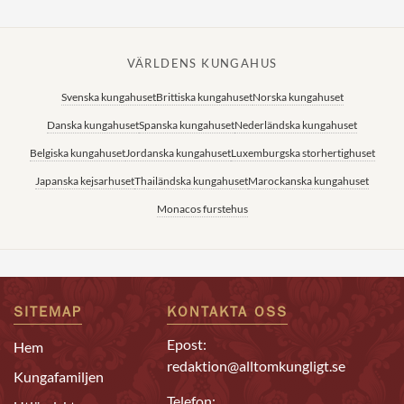
VÄRLDENS KUNGAHUS
Svenska kungahuset
Brittiska kungahuset
Norska kungahuset
Danska kungahuset
Spanska kungahuset
Nederländska kungahuset
Belgiska kungahuset
Jordanska kungahuset
Luxemburgska storhertighuset
Japanska kejsarhuset
Thailändska kungahuset
Marockanska kungahuset
Monacos furstehus
SITEMAP
KONTAKTA OSS
Epost:
Hem
redaktion@alltomkungligt.se
Kungafamiljen
Telefon: