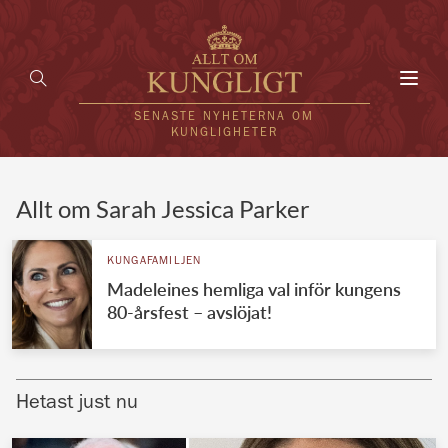
Toggl
navig
SENASTE NYHETERNA OM
KUNGLIGHETER
HEM
Allt om Sarah Jessica Parker
KUNGAFAMILJEN
KUNGAFAMILJEN
Madeleines hemliga val inför kungens
UTLÄNDSKT
80-årsfest – avslöjat!
KÄNDISAR
VÄRLDENS KUNGAHUS
Hetast just nu
Svenska kungahuset
REDAKTION
Brittiska kungahuset