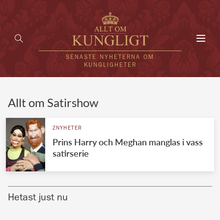
Toggl
navig
SENASTE NYHETERNA OM
KUNGLIGHETER
HEM
Allt om Satirshow
KUNGAFAMILJEN
ZNYHETER
Prins Harry och Meghan manglas i vass
UTLÄNDSKT
satirserie
KÄNDISAR
VÄRLDENS KUNGAHUS
Hetast just nu
Svenska kungahuset
REDAKTION
Brittiska kungahuset