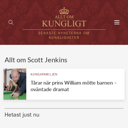
Toggl
navig
SENASTE NYHETERNA OM
KUNGLIGHETER
HEM
Allt om Scott Jenkins
KUNGAFAMILJEN
KUNGAFAMILJEN
Tårar när prins William mötte barnen –
UTLÄNDSKT
oväntade dramat
KÄNDISAR
VÄRLDENS KUNGAHUS
Hetast just nu
Svenska kungahuset
REDAKTION
Brittiska kungahuset