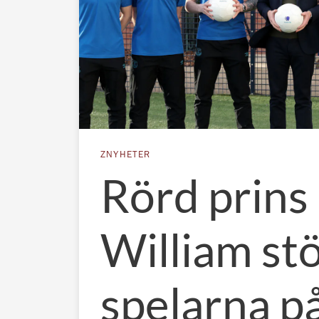
ZNYHETER
Rörd prins
William st
spelarna p