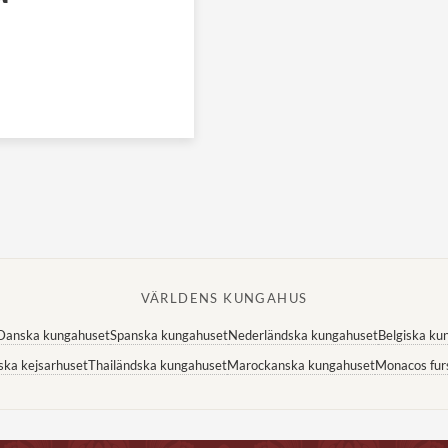
VÄRLDENS KUNGAHUS
Danska kungahuset
Spanska kungahuset
Nederländska kungahuset
Belgiska ku
ska kejsarhuset
Thailändska kungahuset
Marockanska kungahuset
Monacos fur