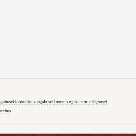
ngahuset
Jordanska kungahuset
Luxemburgska storhertighuset
stehus