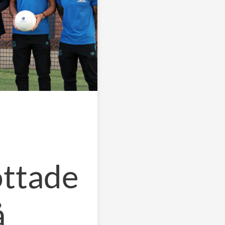
öttade
å