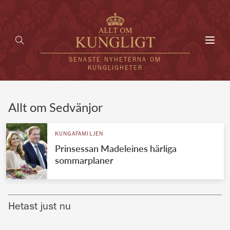
Toggl
navig
SENASTE NYHETERNA OM
KUNGLIGHETER
HEM
Allt om Sedvänjor
KUNGAFAMILJEN
KUNGAFAMILJEN
Prinsessan Madeleines härliga
UTLÄNDSKT
sommarplaner
KÄNDISAR
VÄRLDENS KUNGAHUS
Hetast just nu
Svenska kungahuset
REDAKTION
Brittiska kungahuset