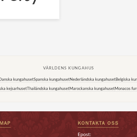
VÄRLDENS KUNGAHUS
Danska kungahuset
Spanska kungahuset
Nederländska kungahuset
Belgiska ku
ska kejsarhuset
Thailändska kungahuset
Marockanska kungahuset
Monacos fur
EMAP
KONTAKTA OSS
Epost: