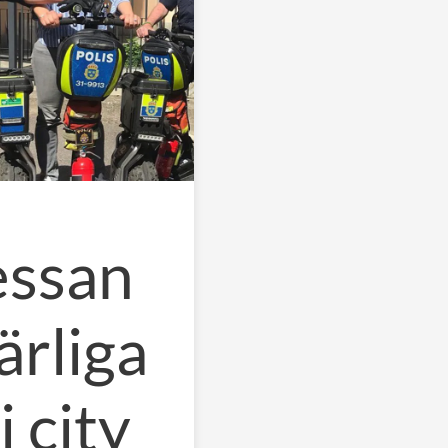
essan
ärliga
i city