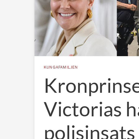
KUNGAFAMILJEN
Kronprins
Victorias h
polisinsats 