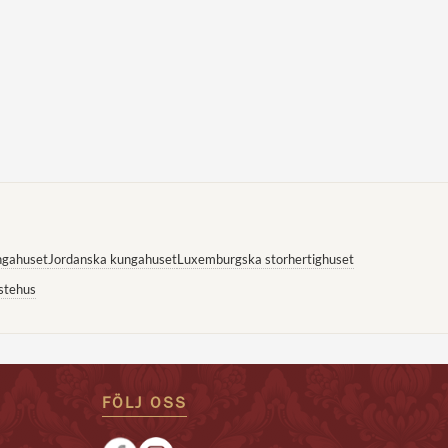
ngahuset
Jordanska kungahuset
Luxemburgska storhertighuset
stehus
FÖLJ OSS