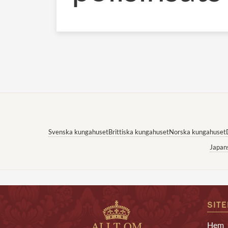
Svenska kungahuset
Brittiska kungahuset
Norska kungahuset
Japan
SIT
Hem