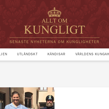
SENASTE NYHETERNA OM KUNGLIGHETER
LJEN
UTLÄNDSKT
KÄNDISAR
VÄRLDENS KUNGA