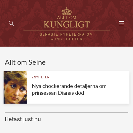
Toggl
navig
SENASTE NYHETERNA OM
KUNGLIGHETER
HEM
Allt om Seine
KUNGAFAMILJEN
ZNYHETER
Nya chockerande detaljerna om
UTLÄNDSKT
prinsessan Dianas död
KÄNDISAR
VÄRLDENS KUNGAHUS
Hetast just nu
Svenska kungahuset
REDAKTION
Brittiska kungahuset