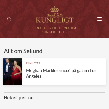
Toggl
navig
SENASTE NYHETERNA OM
KUNGLIGHETER
HEM
Allt om Sekund
KUNGAFAMILJEN
ZNYHETER
Meghan Markles succé på galan i Los
UTLÄNDSKT
Angeles
KÄNDISAR
VÄRLDENS KUNGAHUS
Hetast just nu
Svenska kungahuset
REDAKTION
Brittiska kungahuset