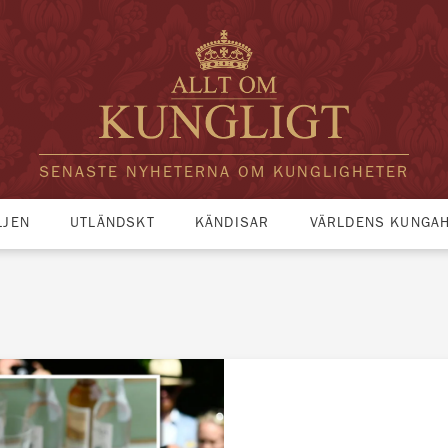
SENASTE NYHETERNA OM KUNGLIGHETER
LJEN
UTLÄNDSKT
KÄNDISAR
VÄRLDENS KUNGA