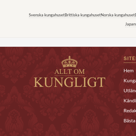
Svenska kungahuset
Brittiska kungahuset
Norska kungahuset
Japan
SIT
Hem
Kunga
Utlän
Kändi
Redak
Bästa