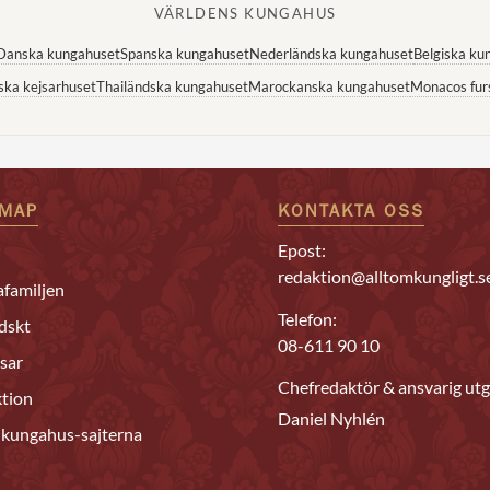
VÄRLDENS KUNGAHUS
Danska kungahuset
Spanska kungahuset
Nederländska kungahuset
Belgiska ku
ska kejsarhuset
Thailändska kungahuset
Marockanska kungahuset
Monacos fur
EMAP
KONTAKTA OSS
Epost:
redaktion@alltomkungligt.s
familjen
Telefon:
dskt
08-611 90 10
sar
Chefredaktör & ansvarig utg
tion
Daniel Nyhlén
 kungahus-sajterna