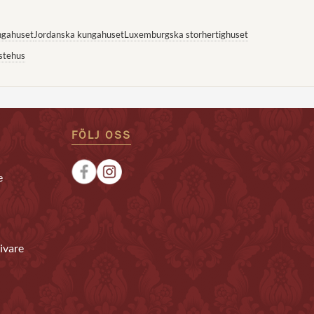
ngahuset
Jordanska kungahuset
Luxemburgska storhertighuset
stehus
FÖLJ OSS
e
ivare